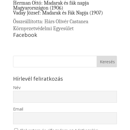
Herman Ottó: Madarak és fák napja
Magyarországon (1906)
Vaday József: Madarak és Fák Napja (1907)
Összeállította: Hárs Olivér Castanea
Környezetvédelmi Egyesület
Facebook
Hírlevél feliratkozás
Név
Email