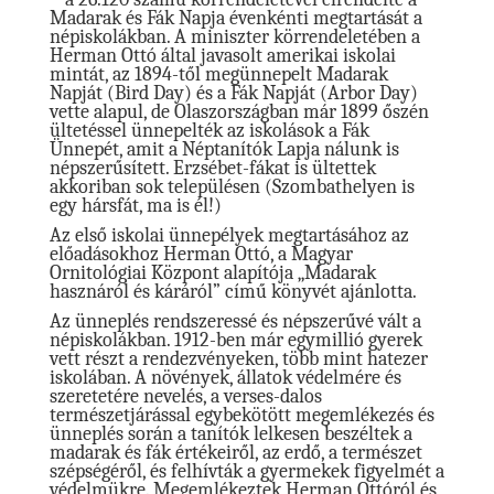
Madarak és Fák Napja évenkénti megtartását a
népiskolákban. A miniszter körrendeletében a
Herman Ottó által javasolt amerikai iskolai
mintát, az 1894-től megünnepelt Madarak
Napját (Bird Day) és a Fák Napját (Arbor Day)
vette alapul, de Olaszországban már 1899 őszén
ültetéssel ünnepelték az iskolások a Fák
Ünnepét, amit a Néptanítók Lapja nálunk is
népszerűsített. Erzsébet-fákat is ültettek
akkoriban sok településen (Szombathelyen is
egy hársfát, ma is él!)
Az első iskolai ünnepélyek megtartásához az
előadásokhoz Herman Ottó, a Magyar
Ornitológiai Központ alapítója „Madarak
hasznáról és káráról” című könyvét ajánlotta.
Az ünneplés rendszeressé és népszerűvé vált a
népiskolákban. 1912-ben már egymillió gyerek
vett részt a rendezvényeken, több mint hatezer
iskolában. A növények, állatok védelmére és
szeretetére nevelés, a verses-dalos
természetjárással egybekötött megemlékezés és
ünneplés során a tanítók lelkesen beszéltek a
madarak és fák értékeiről, az erdő, a természet
szépségéről, és felhívták a gyermekek figyelmét a
védelmükre. Megemlékeztek Herman Ottóról és