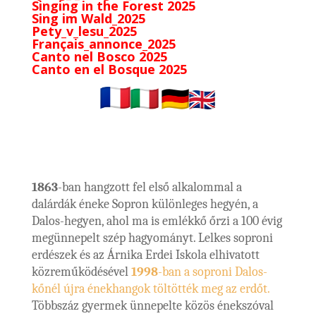
Singing in the Forest 2025
Sing im Wald_2025
Pety_v_lesu_2025
Français_annonce_2025
Canto nel Bosco 2025
Canto en el Bosque 2025
1863
-ban hangzott fel első alkalommal a
dalárdák éneke Sopron különleges hegyén, a
Dalos-hegyen, ahol ma is emlékkő őrzi a 100 évig
megünnepelt szép hagyományt. Lelkes soproni
erdészek és az Árnika Erdei Iskola elhivatott
közreműködésével
1998
-ban a soproni Dalos-
kőnél újra énekhangok töltötték meg az erdőt.
Többszáz gyermek ünnepelte közös énekszóval