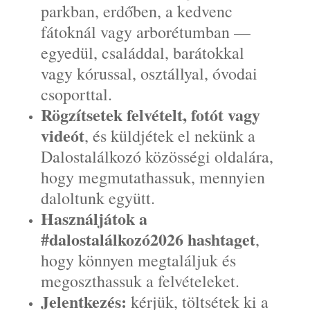
parkban, erdőben, a kedvenc
fátoknál vagy arborétumban —
egyedül, családdal, barátokkal
vagy kórussal, osztállyal, óvodai
csoporttal.
Rögzítsetek felvételt, fotót vagy
videót
, és küldjétek el nekünk a
Dalostalálkozó közösségi oldalára,
hogy megmutathassuk, mennyien
daloltunk együtt.
Használjátok a
#dalostalálkozó2026 hashtaget
,
hogy könnyen megtaláljuk és
megoszthassuk a felvételeket.
Jelentkezés:
kérjük, töltsétek ki a