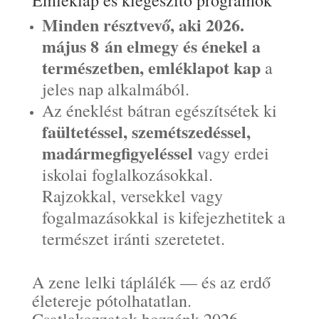
Emléklap és kiegészítő programok
Minden résztvevő, aki 2026.
május 8 án elmegy és énekel a
természetben, emléklapot kap
a
jeles nap alkalmából.
Az éneklést bátran egészítsétek ki
faültetéssel, szemétszedéssel,
madármegfigyeléssel
vagy erdei
iskolai foglalkozásokkal.
Rajzokkal, versekkel vagy
fogalmazásokkal is kifejezhetitek a
természet iránti szeretetet.
A zene lelki táplálék — és az erdő
életereje pótolhatatlan.