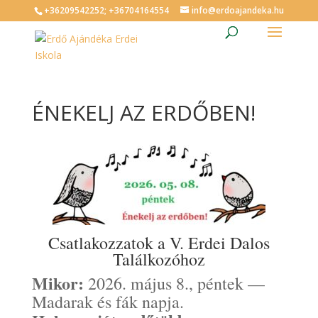
+36209542252; +36704164554
info@erdoajandeka.hu
ÉNEKELJ AZ ERDŐBEN!
Csatlakozzatok a V. Erdei Dalos
Találkozóhoz
Mikor:
2026. május 8., péntek —
Madarak és fák napja.