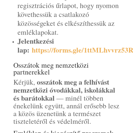
regisztrációs űrlapot, hogy nyomon
követhessük a csatlakozó
közösségeket és elkészíthessük az
emléklapokat.
Jelentkezési
lap:
https://forms.gle/1ttMLhvvrz53
Osszátok meg nemzetközi
partnerekkel
osszátok meg a felhívást
Kérjük,
nemzetközi óvodákkal, iskolákkal
és barátokkal
— minél többen
énekelünk együtt, annál erősebb lesz
a közös üzenetünk a természet
tiszteletéről és védelméről.