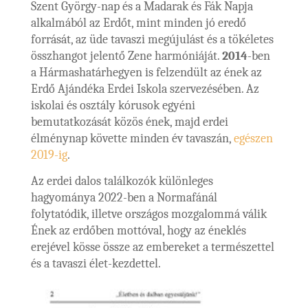
Szent György-nap és a Madarak és Fák Napja
alkalmából az Erdőt, mint minden jó eredő
forrását, az üde tavaszi megújulást és a tökéletes
összhangot jelentő Zene harmóniáját.
2014
-ben
a Hármashatárhegyen is felzendült az ének az
Erdő Ajándéka Erdei Iskola szervezésében. Az
iskolai és osztály kórusok egyéni
bemutatkozását közös ének, majd erdei
élménynap követte minden év tavaszán,
egészen
2019-ig
.
Az erdei dalos találkozók különleges
hagyománya 2022-ben a Normafánál
folytatódik, illetve országos mozgalommá válik
Ének az erdőben mottóval, hogy az éneklés
erejével kösse össze az embereket a természettel
és a tavaszi élet-kezdettel.