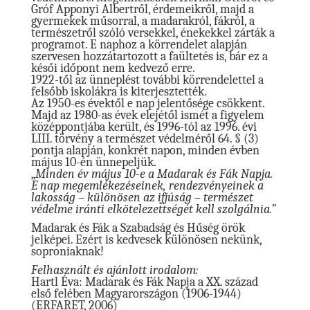
Gróf Apponyi Albertről, érdemeikről, majd a
gyermekek műsorral, a madarakról, fákról, a
természetről szóló versekkel, énekekkel zárták a
programot. E naphoz a körrendelet alapján
szervesen hozzátartozott a faültetés is, bár ez a
késői időpont nem kedvező erre.
1922-től az ünneplést további körrendelettel a
felsőbb iskolákra is kiterjesztették.
Az 1950-es évektől e nap jelentősége csökkent.
Majd az 1980-as évek elejétől ismét a figyelem
középpontjába került, és 1996-tól az 1996. évi
LIII. törvény a természet védelméről 64. § (3)
pontja alapján, konkrét napon, minden évben
május 10-én ünnepeljük.
„
Minden év május 10-e a Madarak és Fák Napja.
E nap megemlékezéseinek, rendezvényeinek a
lakosság – különösen az ifjúság – természet
védelme iránti elkötelezettségét kell szolgálnia.”
Madarak és Fák a Szabadság és Hűség örök
jelképei. Ezért is kedvesek különösen nekünk,
soproniaknak!
Felhasznált és ajánlott irodalom:
Hartl Éva: Madarak és Fák Napja a XX. század
első felében Magyarországon (1906-1944)
(ERFARET, 2006)