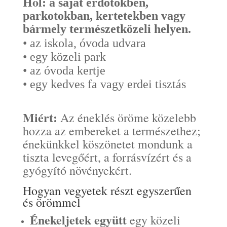
Hol:
a saját erdőtökben,
parkotokban, kertetekben vagy
bármely természetközeli helyen.
• az iskola, óvoda udvara
• egy közeli park
• az óvoda kertje
• egy kedves fa vagy erdei tisztás
Miért:
Az éneklés öröme közelebb
hozza az embereket a természethez;
énekünkkel köszönetet mondunk a
tiszta levegőért, a forrásvízért és a
gyógyító növényekért.
Hogyan vegyetek részt egyszerűen
és örömmel
Énekeljetek együtt
egy közeli