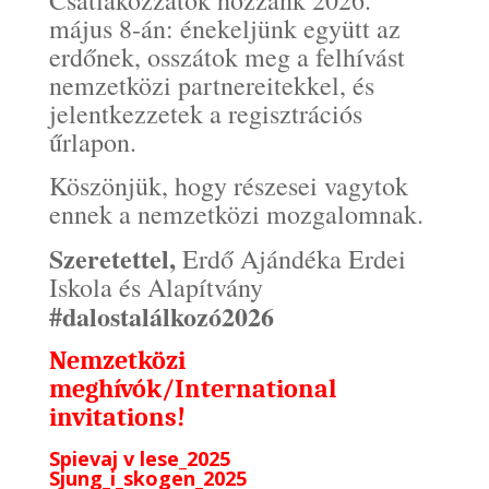
Csatlakozzatok hozzánk 2026.
május 8-án: énekeljünk együtt az
erdőnek, osszátok meg a felhívást
nemzetközi partnereitekkel, és
jelentkezzetek a regisztrációs
űrlapon.
Köszönjük, hogy részesei vagytok
ennek a nemzetközi mozgalomnak.
Szeretettel,
Erdő Ajándéka Erdei
Iskola és Alapítvány
#dalostalálkozó2026
Nemzetközi
meghívók/International
invitations!
Spievaj v lese_2025
Sjung_i_skogen_2025