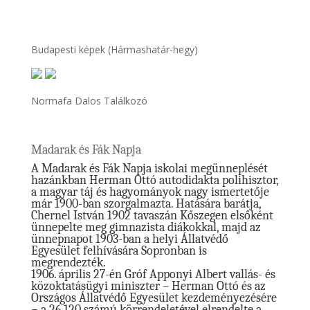
Budapesti képek (Hármashatár-hegy)
Normafa Dalos Találkozó
Madarak és Fák Napja
A Madarak és Fák Napja iskolai megünneplését
hazánkban Herman Ottó autodidakta polihisztor,
a magyar táj és hagyományok nagy ismertetője
már 1900-ban szorgalmazta. Hatására barátja,
Chernel István 1902 tavaszán Kőszegen elsőként
ünnepelte meg gimnazista diákokkal, majd az
ünnepnapot 1903-ban a helyi Állatvédő
Egyesület felhívására Sopronban is
megrendezték.
1906. április 27-én Gróf Apponyi Albert vallás- és
közoktatásügyi miniszter – Herman Ottó és az
Országos Állatvédő Egyesület kezdeményezésére
− a 26.120 számú körrendeletével elrendelte a