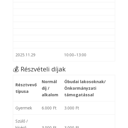
2025.11.29
10:00–13:00
💰 Részvételi díjak
Normál
Óbudai lakosoknak/
Résztvevő
díj /
Önkormányzati
típusa
alkalom
támogatással
Gyermek
6.000 Ft
3.000 Ft
Szülő /
kísérő
3.000 Ft
3.000 Ft