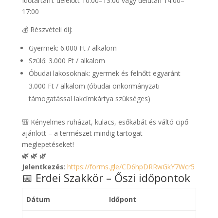
Időtartam: délelőtt 10:00–13:00 vagy délután 14:00–
17:00
💰 Részvételi díj:
Gyermek: 6.000 Ft / alkalom
Szülő: 3.000 Ft / alkalom
Óbudai lakosoknak: gyermek és felnőtt egyaránt
3.000 Ft / alkalom (óbudai önkormányzati
támogatással lakcímkártya szükséges)
🎒 Kényelmes ruházat, kulacs, esőkabát és váltó cipő
ajánlott – a természet mindig tartogat
meglepetéseket!
🌿 🌿 🌿
Jelentkezés
:
https://forms.gle/CD6hpDRRwGkY7Wcr5
📅 Erdei Szakkör – Őszi időpontok
Dátum
Időpont