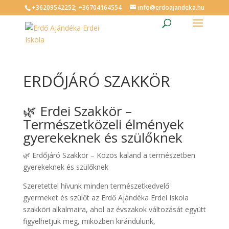
+36209542252; +36704164554
info@erdoajandeka.hu
ERDŐJÁRÓ SZAKKÖR
🌿 Erdei Szakkör –
Természetközeli élmények
gyerekeknek és szülőknek
🌿 Erdőjáró Szakkör – Közös kaland a természetben
gyerekeknek és szülőknek
Szeretettel hívunk minden természetkedvelő
gyermeket és szülőt az Erdő Ajándéka Erdei Iskola
szakköri alkalmaira, ahol az évszakok változását együtt
figyelhetjük meg, miközben kirándulunk,