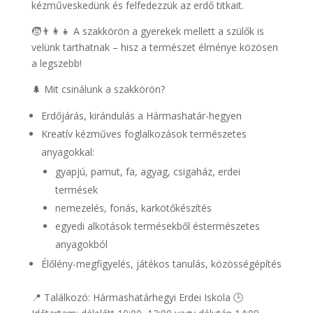
kézműveskedünk és felfedezzük az erdő titkait.
🧒👨‍👩‍👧 A szakkörön a gyerekek mellett a szülők is
velünk tarthatnak – hisz a természet élménye közösen
a legszebb!
🌲 Mit csinálunk a szakkörön?
Erdőjárás, kirándulás a Hármashatár-hegyen
Kreatív kézműves foglalkozások természetes
anyagokkal:
gyapjú, pamut, fa, agyag, csigaház, erdei
termések
nemezelés, fonás, karkötőkészítés
egyedi alkotások termésekből éstermészetes
anyagokból
Élőlény-megfigyelés, játékos tanulás, közösségépítés
📍 Találkozó: Hármashatárhegyi Erdei Iskola 🕒