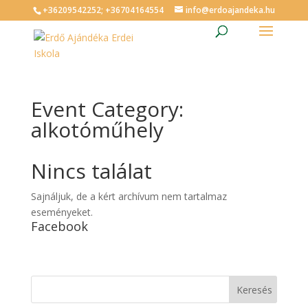
+36209542252; +36704164554
info@erdoajandeka.hu
Event Category:
alkotóműhely
Nincs találat
Sajnáljuk, de a kért archívum nem tartalmaz
eseményeket.
Facebook